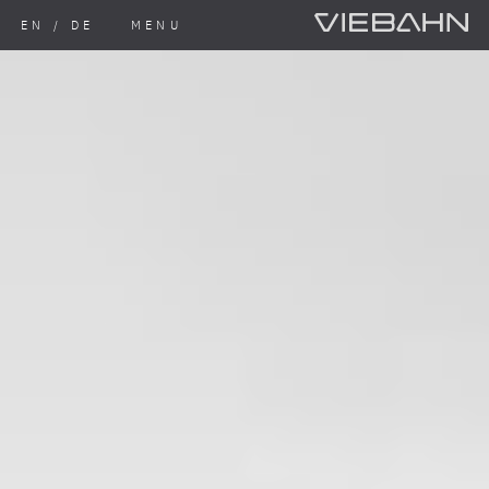
EN
/
DE
MENU
OUR PRODUCTS
↓
V-BONDS
-
SERVICES & DEVELOPMENT
-
STEEL & SHEET METAL WORKING
-
USES & APPLICATIONS
↓