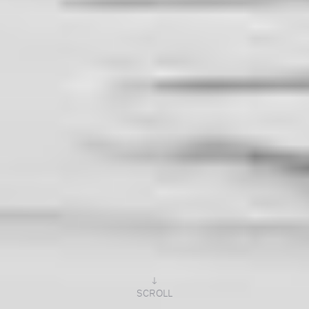
↓
SCROLL