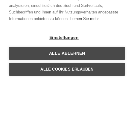
analysieren, einschließlich des Such und Surfverlaufs,
Suchbegriffen und Ihnen auf Ihr Nutzungsverhalten angepasste
V-BONDS
Informationen anbieten zu können.
Lernen Sie mehr
SERVICES &
DEVELOPMENT
Einstellungen
STEEL & SHEET
ALLE ABLEHNEN
METAL WORKING
ALLE COOKIES ERLAUBEN
CONTACT & IMPRINT