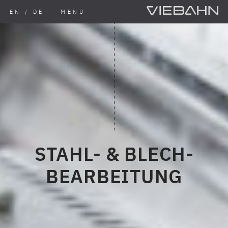
EN
/
DE
MENU
UNSERE PRODUKTE
↓
VERBUNDBLECHE
-
DIENSTLEISTUNG & ENTWICKLUNG
-
STAHL- & BLECH­
STAHL- & BLECH­BEARBEITUNG
-
BEARBEITUNG
EINSATZ & ANWENDUNGEN
↓