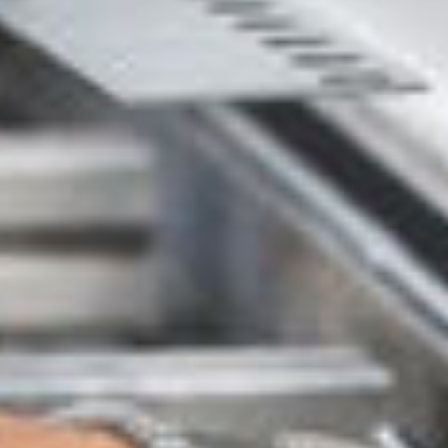
TRANSPORT­PROJEKTE
-
TRANSPORT­SCHUTZ­LÖSUNGEN
-
STOSSSCHUTZ-STREIFEN
-
KUNDEN & BRANCHEN
↓
FÜR WEN WIR ARBEITEN
-
WER WIR SIND
↓
DAS UNTERNEHMEN
-