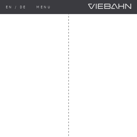
EN
/
DE
MENU
UNSERE PRODUKTE
↓
VERBUNDBLECHE
-
DIENSTLEISTUNG & ENTWICKLUNG
-
STAHL- & BLECH­BEARBEITUNG
-
EINSATZ & ANWENDUNGEN
↓